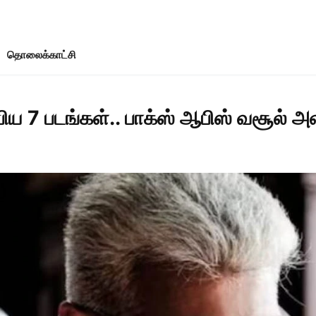
தொலைக்காட்சி
பிய 7 படங்கள்.. பாக்ஸ் ஆபிஸ் வசூல் 