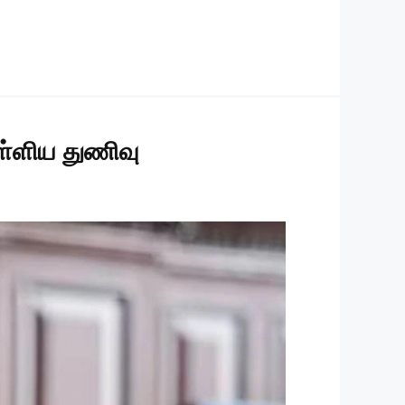
அள்ளிய துணிவு