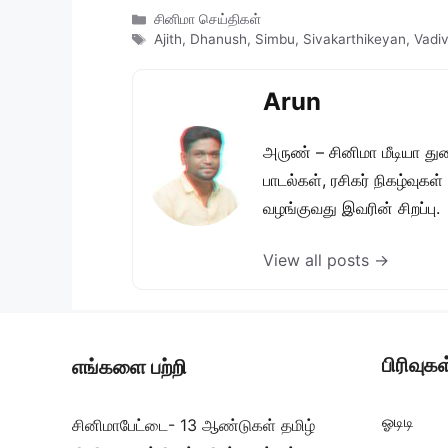
Categories
சினிமா செய்திகள்
Tags
Ajith
,
Dhanush
,
Simbu
,
Sivakarthikeyan
,
Vadiv
Arun
அருண் – சினிமா மீடியா து
பாடல்கள், ரசிகர் நிகழ்வுக
வழங்குவது இவரின் சிறப்பு.
View all posts →
பிரிவுகள
எங்களை பற்றி
ஓடிடி
சினிமாபேட்டை- 13 ஆண்டுகள் தமிழ்