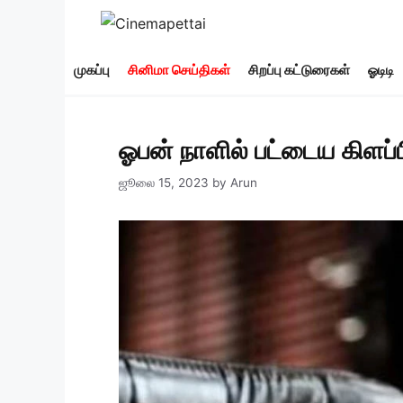
Skip
to
content
முகப்பு
சினிமா செய்திகள்
சிறப்பு கட்டுரைகள்
ஓடிடி
ஓபன் நாளில் பட்டைய கிளப்
ஜூலை 15, 2023
by
Arun