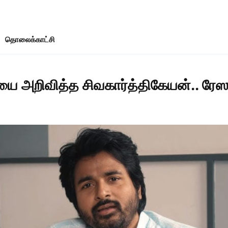
தொலைக்காட்சி
யை அறிவித்த சிவகார்த்திகேயன்.. ரேஸுக