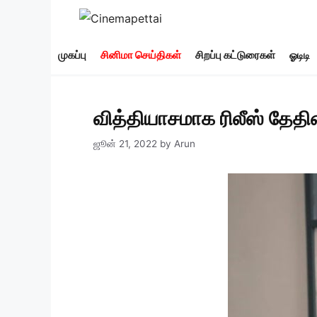
Skip
to
content
முகப்பு
சினிமா செய்திகள்
சிறப்பு கட்டுரைகள்
ஓடிடி
வித்தியாசமாக ரிலீஸ் தேதி
ஜூன் 21, 2022
by
Arun