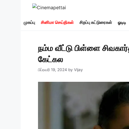
Skip
to
content
முகப்பு
சினிமா செய்திகள்
சிறப்பு கட்டுரைகள்
ஓடிடி
நம்ம வீட்டு பிள்ளை சிவகா
கேட்கல
பிப்ரவரி 19, 2024
by
Vijay