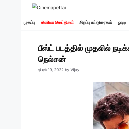
Skip
to
content
முகப்பு
சினிமா செய்திகள்
சிறப்பு கட்டுரைகள்
ஓடிடி
பீஸ்ட் படத்தில் முதலில் நட
நெல்சன்
ஏப்ரல் 19, 2022
by
Vijay