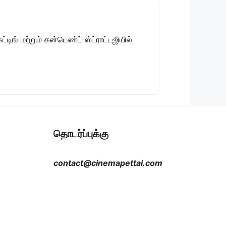
டிங் மற்றும் கன்டெண்ட் ஸ்ட்ராட்டஜியில்
தொடர்ப்புக்கு
contact@cinemapettai.com