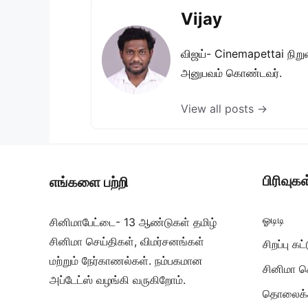
Vijay
விஜய்- Cinemapettai நிறுவன
அனுபவம் கொண்டவர்.
View all posts →
பிரிவுகள
எங்களை பற்றி
ஓடிடி
சினிமாபேட்டை- 13 ஆண்டுகள் தமிழ்
சினிமா செய்திகள், விமர்சனங்கள்
சிறப்பு க
மற்றும் நேர்காணல்கள். நம்பகமான
சினிமா ச
அப்டேட்ஸ் வழங்கி வருகிறோம்.
தொலைக்க