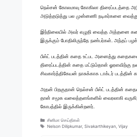
நெல்சன் கோலமாவு கோகிலா திரைப்படத்தை அடுத்
அடுத்தடுத்து பல முன்னணி நடிகர்களை வைத்து 
இந்நிலையில் அவர் எழுதி வைத்த அத்தனை கதைகளை
இருக்கும் போதிலிருந்தே நண்பர்கள். அந்தப் ப
பீஸ்ட் படத்தின் கதை உட்பட அனைத்து கதைகளையும
திரைப்படத்தின் கதை மட்டும்தான் ஓரளவிற்கு நன
சிவகார்த்திகேயன் நாசுக்காக டாக்டர் படத்தின் க
அதன் பிறகுதான் நெல்சன் பீஸ்ட் படத்தின் கதைய
தான் சமூக வலைத்தளங்களில் வைரலாகி வருகிறது
கோபத்தில் இருக்கின்றனர்.
Categories
சினிமா செய்திகள்
Tags
Nelson Dilipkumar
,
Sivakarthikeyan
,
Vijay