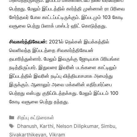
அமைந்திருக்கும். இப்படம் மக்களிடையே நல்ல வரவேற்பை
பெற்றது. மேலும் இப்படத்தில் கார்த்தி முன்னாள் ரா பிரிவை
சேர்ந்தவர் போல காட்டப்பட்டிருக்கும். இப்படமும் 103 கோடி
வசூலை பெற்று பிளாக் பாஸ்டர் ஹிட் கொடுத்தது.
சிவகார்த்திகேயன்:
2021ல் நெல்சன் இயக்கத்தில்
வெளிவந்த இப்படத்தை சிவகார்த்திகேயன்
தயாரித்துள்ளார். மேலும் இவருக்கு ஜோடியாக பிரியங்கா
நடித்திருப்பார். இதுவரை இவரின் படங்களை காட்டிலும்
இப்படத்தில் இவரின் நடிப்பு வித்தியாசமாக அமைந்து
இருக்கும். ஆனாலும் அவை மக்களின் எதிர்பார்ப்பை
பெற்றது என்பது குறிப்பிடத்தக்கது. மேலும் இப்படம் 100
கோடி வசூலை பெற்று தந்தது.
Categories
சிறப்பு கட்டுரைகள்
Tags
Dhanush
,
Karthi
,
Nelson Dilipkumar
,
Simbu
,
Sivakarthikeyan
,
Vikram