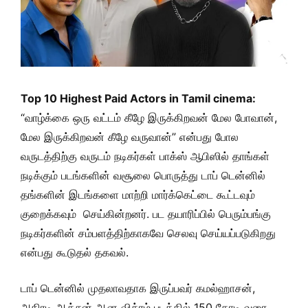
Top 10 Highest Paid Actors in Tamil cinema:
“வாழ்க்கை ஒரு வட்டம் கீழே இருக்கிறவன் மேல போவான்,
மேல இருக்கிறவன் கீழே வருவான்” என்பது போல
வருடத்திற்கு வருடம் நடிகர்கள் பாக்ஸ் ஆபிஸில் தாங்கள்
நடிக்கும் படங்களின் வசூலை பொருத்து டாப் டென்னில்
தங்களின் இடங்களை மாற்றி மார்க்கெட்டை கூட்டவும்
குறைக்கவும் செய்கின்றனர். பட தயாரிப்பில் பெரும்பங்கு
நடிகர்களின் சம்பளத்திற்காகவே செலவு செய்யப்படுகிறது
என்பது கூடுதல் தகவல்.
டாப் டென்னில் முதலாவதாக இருப்பவர் கமல்ஹாசன்,
அதிரடி ஆக்சன் ஆன விக்ரம் படத்தில் 150 கோடி வரை